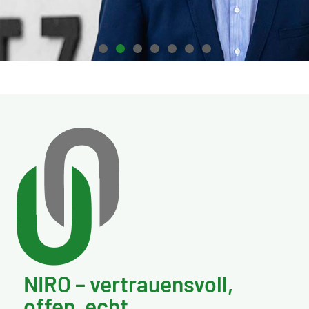
Im Netzwerk bekennen
wir uns zur Region und
leben Innovation
Matthias Schmitz, Geschäftsführender Gesellschafter
SCHMITZ medical GmbH und NIRO-Vorstandsmitglied
NIRO – vertrauensvoll,
offen, echt